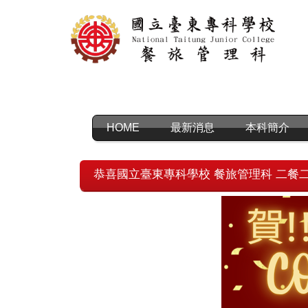
跳
到
主
要
內
容
區
HOME
最新消息
本科簡介
恭喜國立臺東專科學校 餐旅管理科 二餐