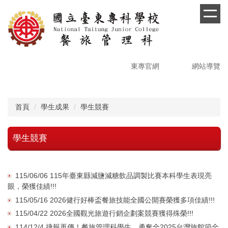
跳
到
主
要
內
容
東專官網
網站導覽
區
首頁
學生成果
學生競賽
學生競賽
115/06/06 115年臺東縣減鹽減糖飲品調製比賽本科學生表現亮
眼，榮獲佳績!!!
115/05/16 2026健行好棒盃餐旅技能全國公開賽榮獲多項佳績!!!
115/04/22 2026全國觀光旅遊行銷企劃案競賽獲得殊榮!!!
114/12/4 捷報再傳！餐旅管理科學生，勇奪全2025台灣旅館節全