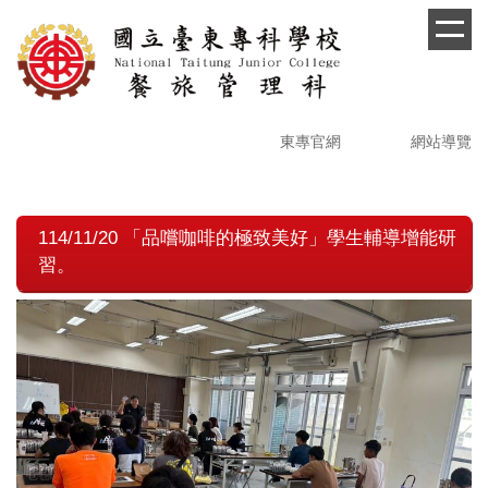
跳
到
主
要
內
容
東專官網
網站導覽
區
114/11/20 「品嚐咖啡的極致美好」學生輔導增能研
習。