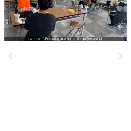
114/11/20 「品嚐咖啡的極致美好」學生輔導增能研習。