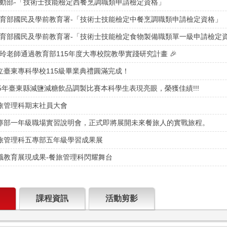
】勞動部-「技術士技能檢定西餐烹調職類申請檢定資格」
】教育部國民及學前教育署-「技術士技能檢定中餐烹調職類申請檢定資格」
】教育部國民及學前教育署-「技術士技能檢定食物製備職類單一級申請檢定
玲老師通過教育部115年度大專校院教學實踐研究計畫 🎉
2 國立臺東專科學校115級畢業典禮圓滿完成！
06 115年臺東縣減鹽減糖飲品調製比賽本科學生表現亮眼，榮獲佳績!!!
4 餐旅管理科期末社員大會
28 二專部一年級職場實習說明會，正式即將展開未來餐旅人的實戰旅程。
27 餐旅管理科五專部五年級學習成果展
2 技職教育展現成果-餐旅管理科閃耀舞台
課程資訊
活動剪影