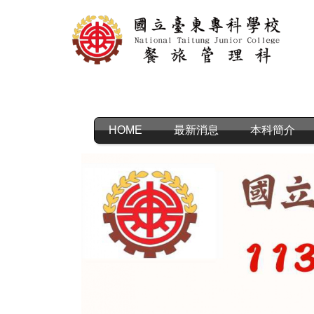
跳
到
主
要
內
容
區
HOME
最新消息
本科簡介