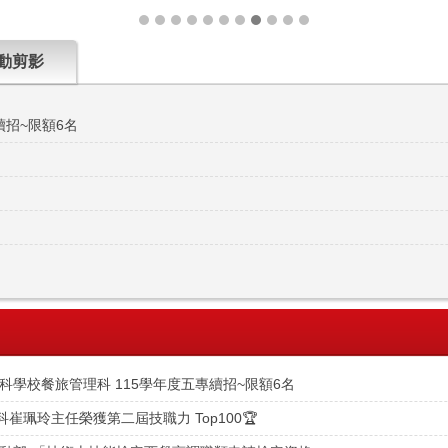
動剪影
續招~限額6名
專科學校餐旅管理科 115學年度五專續招~限額6名
崔珮玲主任榮獲第二屆技職力 Top100🏆